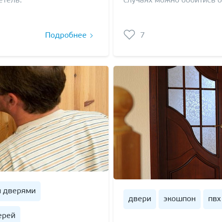
етель.
случаях можно обойтись б
Подробнее
7
и дверями
двери
экошпон
пвх
ерей