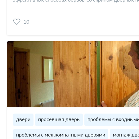
эффективных способах борьбы со скрипом дверных п
10
двери
просевшая дверь
проблемы с входным
проблемы с межкомнатными дверями
монтаж дв