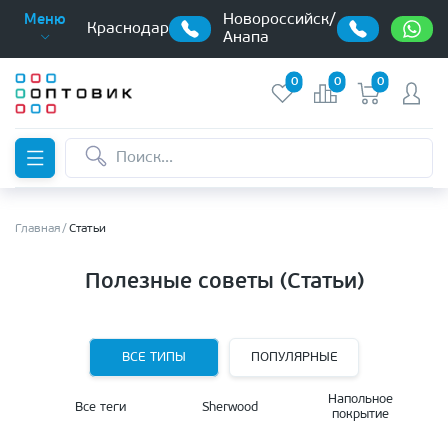
Новороссийск/
Меню
Краснодар
Анапа
0
0
0
Главная
Статьи
Полезные советы (Статьи)
ВСЕ ТИПЫ
ПОПУЛЯРНЫЕ
Напольное
Все теги
Sherwood
покрытие