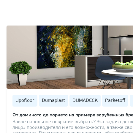
Upofloor
Dumaplast
DUMADECK
Parketoff
От ламината до паркета на примере зарубежных бр
Какое напольное покрытие выбрать? Эта задача легк
лицо» производителя и его возможности, а также сво