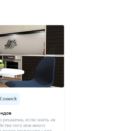
Coswick
ендов
о решаема, если знать «в
йства того или иного