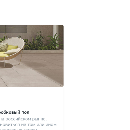
робковый пол
на российском рынке,
ановиться на том или ином