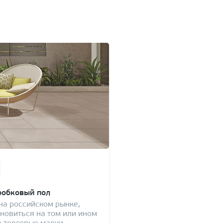
робковый пол
на российском рынке,
ановиться на том или ином