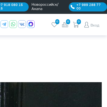
Новороссийск/
+7 918 080 15
+7 989 288 77
15
00
Анапа
0
0
0
Вход