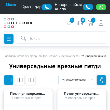
Новороссийск/
Меню
Краснодар
Анапа
0
0
0
Главная
Каталог
Дверная фурнитура
Дверные петли
Универсальные вре
Универсальные врезные петли
уменьшению цены
Петля универсальная Pallini PH-3 100*70*3 4BB MOB состаренная бронза
Петля универсальная MORELLI MS 100*70*2,5 4BB W
Универсальные врезные петли
Универсальные врезные петли