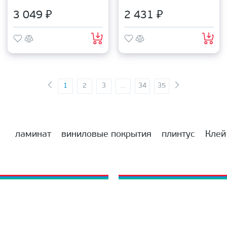
3 049 ₽
2 431 ₽
1
2
3
...
34
35
ламинат
виниловые покрытия
плинтус
Клей