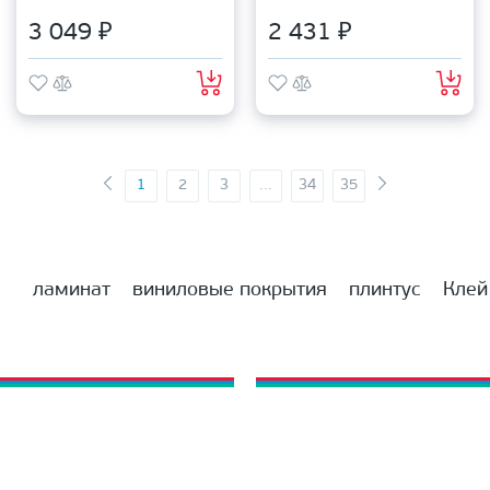
3 049 ₽
2 431 ₽
1
2
3
...
34
35
ламинат
виниловые покрытия
плинтус
Клей