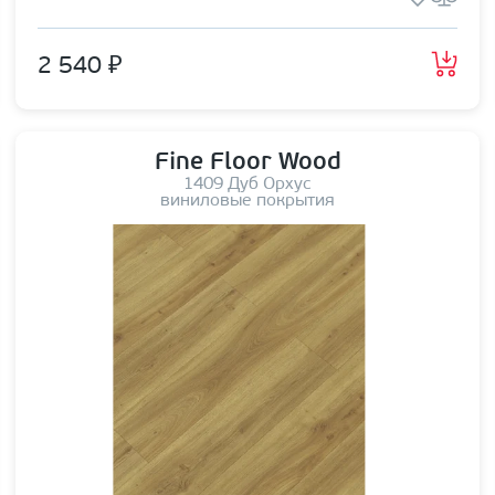
2 540 ₽
Fine Floor Wood
1409 Дуб Орхус
виниловые покрытия