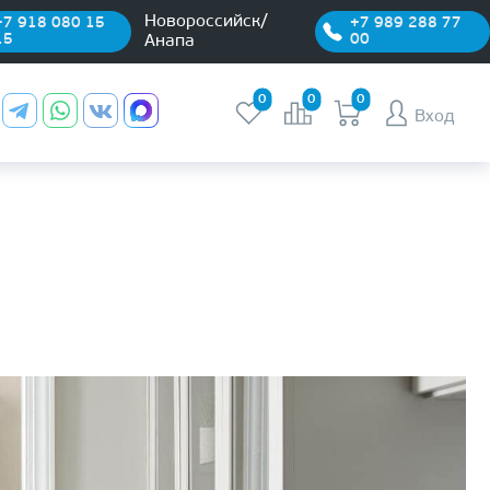
Новороссийск/
+7 918 080 15
+7 989 288 77
15
00
Анапа
0
0
0
Вход