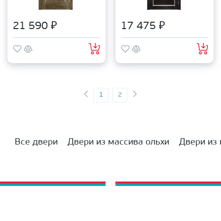
21 590 ₽
17 475 ₽
1
2
Все двери
Двери из массива ольхи
Двери из