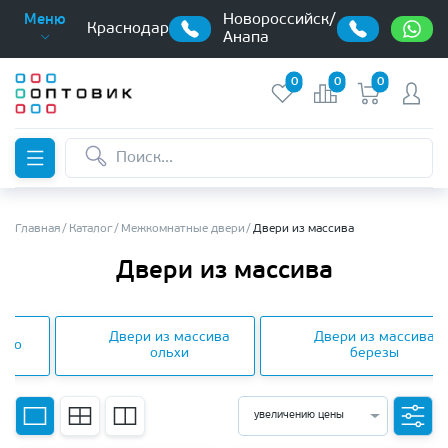
Новороссийск/
Меню
Краснодар
Анапа
0
0
0
Главная
Каталог
Межкомнатные двери
Двери из массива
Двери из массива
Двери из массива
Двери из массива
ого
ольхи
березы
ны
увеличению цены