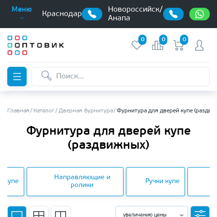
Новороссийск/
Меню
Краснодар
Анапа
0
0
0
Главная
Каталог
Дверная фурнитура
Фурнитура для дверей купе (раздви
Фурнитура для дверей купе
(раздвижных)
Направляющие и
и купе
Ручки купе
ролики
увеличению цены