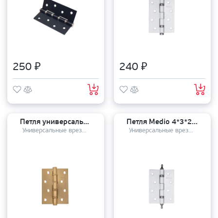
250 ₽
240 ₽
Петля универсальная Vantage 100*75*3 4B SG сатинированное золото
Петля Medio 4*3*2,5 4BB CHP ф/г WP/СP белый/хром с короной ВЫВОД
Универсальные врезные петли
Универсальные врезные петли