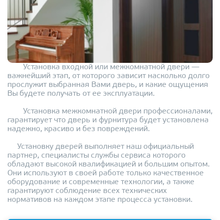
Установка входной или межкомнатной двери —
важнейший этап, от которого зависит насколько долго
прослужит выбранная Вами дверь, и какие ощущения
Вы будете получать от ее эксплуатации.
Установка межкомнатной двери профессионалами,
гарантирует что дверь и фурнитура будет установлена
надежно, красиво и без повреждений.
Установку дверей выполняет наш официальный
партнер, специалисты службы сервиса которого
обладают высокой квалификацией и большим опытом.
Они используют в своей работе только качественное
оборудование и современные технологии, а также
гарантируют соблюдение всех технических
нормативов на каждом этапе процесса установки.