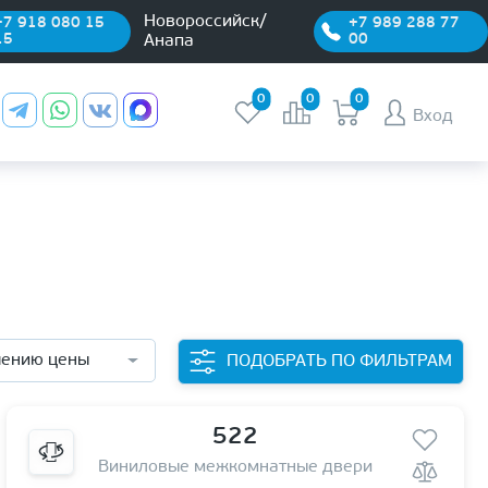
Новороссийск/
+7 918 080 15
+7 989 288 77
15
00
Анапа
0
0
0
Вход
чению цены
ПОДОБРАТЬ ПО ФИЛЬТРАМ
522
Виниловые межкомнатные двери