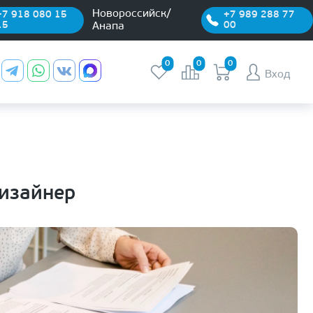
Новороссийск/
+7 918 080 15
+7 989 288 77
15
00
Анапа
0
0
0
Вход
изайнер