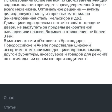
Использование более мягкой по свойствам латуни для
кодовых пластин приведет к преждевременной порче
всего механизма. Оптимальное решение — купить
цилиндровую вставку из прочных материалов
(никелированная сталь, мельхиора и др.).
Длина цилиндра должна соответствовать толщине
двери, не выступать за пределы декоративной
накладки или планки. Возможно отклонение не более
3 мм.
В магазинах сети «Оптовик» в Краснодаре,
Новороссийске и Анапе представлен широкий
ассортимент механизмов для цилиндровых замков,
другой фурнитуры, аксессуаров и товаров для ремонта
по оптимальным ценам «от производителя».
О нас
Статьи