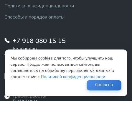
Политика конфиденциальности
Способы и порядок оплаты
+7 918 080 15 15
Краснодар
+7 989 288 77 00
Мы собираем cookies для того, чтобы улучшить наш
Новороссийск/Анапа
сервис. Продолжая пользоваться сайтом, вы
соглашаетесь на обработку персональных данных в
соответствии с
Политикой конфиденциальности
.
Согласен
График работы
Ежедневно
с 9:00 до 20:00
Наша почта
info@optovikk.ru