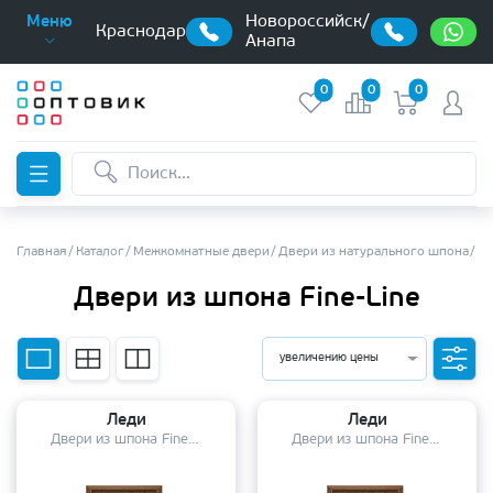
Новороссийск/
Меню
Краснодар
Анапа
0
0
0
Главная
Каталог
Межкомнатные двери
Двери из натурального шпона
Дв
Двери из шпона Fine-Line
увеличению цены
Леди
Леди
Двери из шпона Fine-Line
Двери из шпона Fine-Line