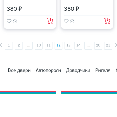
380 ₽
380 ₽
1
2
...
10
11
12
13
14
...
20
21
Все двери
Автопороги
Доводчики
Ригеля