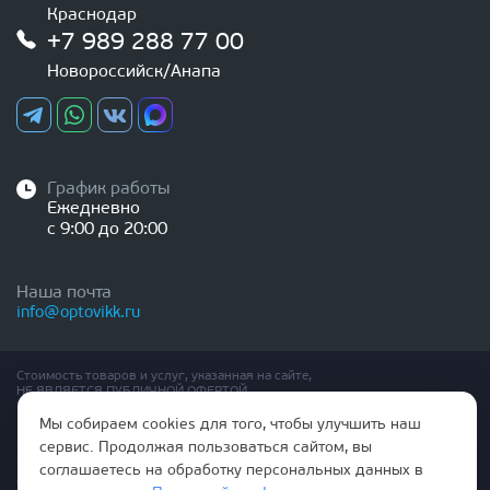
Краснодар
+7 989 288 77 00
Новороссийск/Анапа
График работы
Ежедневно
с 9:00 до 20:00
Наша почта
info@optovikk.ru
Стоимость товаров и услуг, указанная на сайте,
НЕ ЯВЛЯЕТСЯ ПУБЛИЧНОЙ ОФЕРТОЙ
Мы собираем cookies для того, чтобы улучшить наш
Правила эксплутации входных и межкомнатных дверей
сервис. Продолжая пользоваться сайтом, вы
Политика обработки персональных данных
соглашаетесь на обработку персональных данных в
Согласие на обработку персональных данных