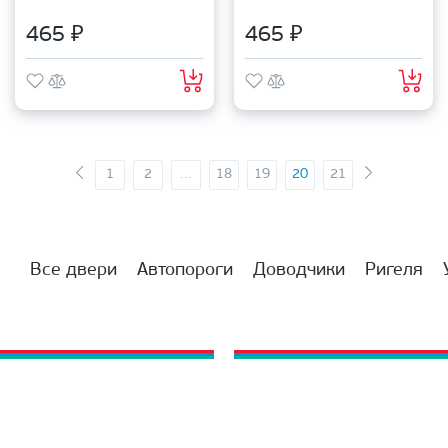
465 ₽
465 ₽
1
2
...
18
19
20
21
Все двери
Автопороги
Доводчики
Ригеля