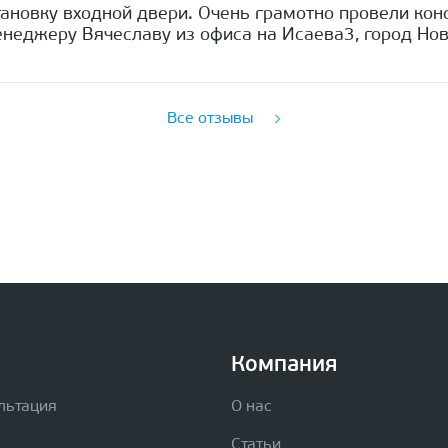
ановку входной двери. Очень грамотно провели кон
неджеру Вячеславу из офиса на Исаева3, город Нов
Все отзывы
Компания
льтация
О нас
Статьи