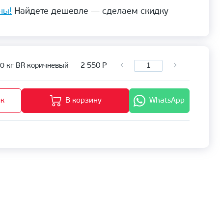
ны!
Найдете дешевле — сделаем скидку
2 550
Р
0 кг BR коричневый
ик
В корзину
WhatsApp