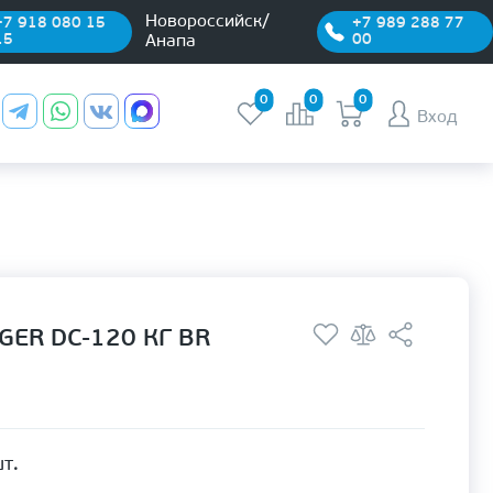
Новороссийск/
+7 918 080 15
+7 989 288 77
15
00
Анапа
0
0
0
Вход
ER DC-120 КГ BR
т.