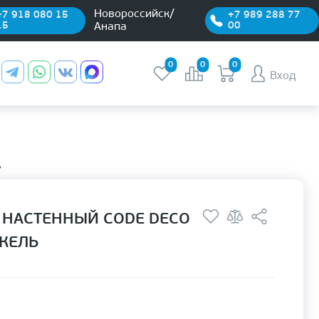
Новороссийск/
+7 918 080 15
+7 989 288 77
15
00
Анапа
0
0
0
Вход
ь
 НАСТЕННЫЙ CODE DECO
ИКЕЛЬ