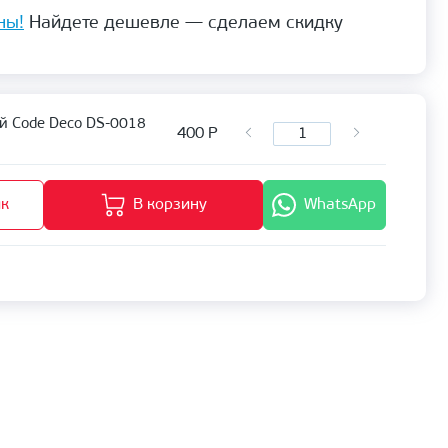
ны!
Найдете дешевле — сделаем скидку
й Code Deco DS-0018
400
Р
ик
В корзину
WhatsApp