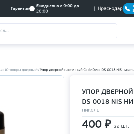
Ежедневно с 9:00 до
Краснодар
Гарантия
20:00
ые (Стопоры дверные)
Упор дверной настенный Code Deco DS-0018 NIS никел
УПОР ДВЕРНОЙ
DS-0018 NIS Н
никель
400
₽
за шт.