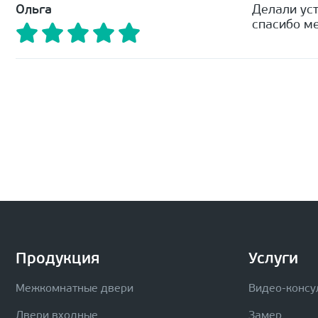
Ольга
Делали уст
спасибо ме
Продукция
Услуги
Межкомнатные двери
Видео-консу
Двери входные
Замер