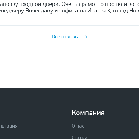
ановку входной двери. Очень грамотно провели кон
неджеру Вячеславу из офиса на Исаева3, город Нов
Все отзывы
Компания
льтация
О нас
Статьи