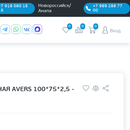
Новороссийск/
+7 918 080 15
+7 989 288 77
15
00
Анапа
0
0
0
Вход
АЯ AVERS 100*75*2,5 -