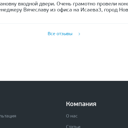
ановку входной двери. Очень грамотно провели кон
неджеру Вячеславу из офиса на Исаева3, город Нов
Все отзывы
Компания
льтация
О нас
Статьи