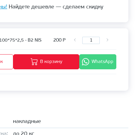
ны!
Найдете дешевле — сделаем скидку
200
Р
100*75*2,5 - В2 NIS
ик
В корзину
WhatsApp
накладные
на:
до 20 кг