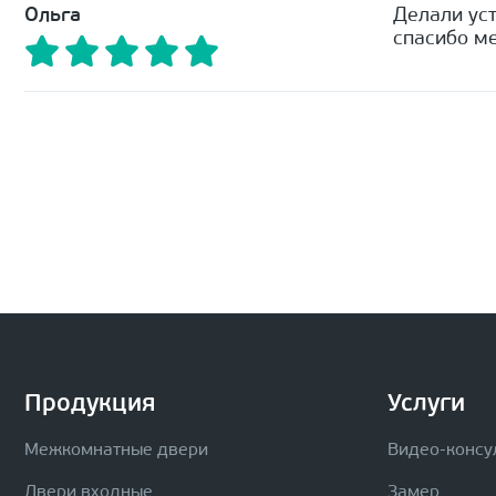
Ольга
Делали уст
спасибо ме
Продукция
Услуги
Межкомнатные двери
Видео-консу
Двери входные
Замер