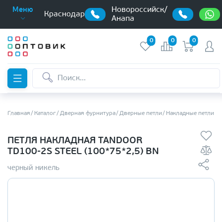
Новороссийск/
Меню
Краснодар
Анапа
0
0
0
Главная
Каталог
Дверная фурнитура
Дверные петли
Накладные петли б
ПЕТЛЯ НАКЛАДНАЯ TANDOOR
TD100-2S STEEL (100*75*2,5) BN
черный никель