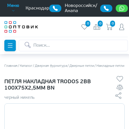
Новороссийск/
Меню
Краснодар
Анапа
0
0
0
Главная
Каталог
Дверная фурнитура
Дверные петли
Накладные петли б
ПЕТЛЯ НАКЛАДНАЯ TRODOS 2BB
100Х75Х2,5ММ BN
черный никель