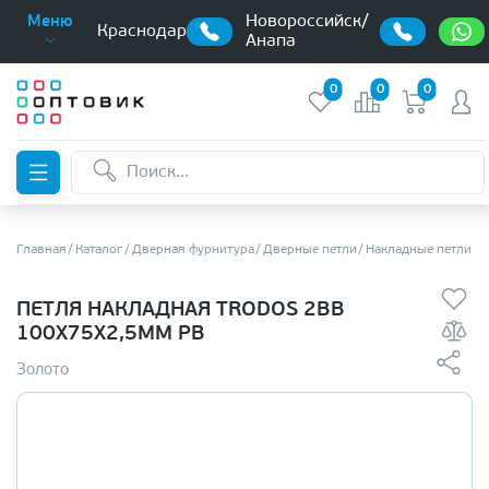
Новороссийск/
Меню
Краснодар
Анапа
0
0
0
Главная
Каталог
Дверная фурнитура
Дверные петли
Накладные петли б
ПЕТЛЯ НАКЛАДНАЯ TRODOS 2BB
100Х75Х2,5ММ PB
Золото