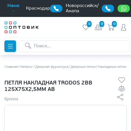
Новороссийск/
Меню
Краснодар
Анапа
0
0
0
Главная
Каталог
Дверная фурнитура
Дверные петли
Накладные петли б
ПЕТЛЯ НАКЛАДНАЯ TRODOS 2BB
125Х75Х2,5ММ AB
бронза