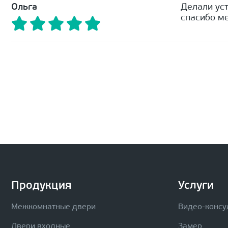
Ольга
Делали уст
спасибо ме
Продукция
Услуги
Межкомнатные двери
Видео-консу
Двери входные
Замер