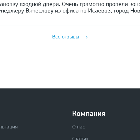
ановку входной двери. Очень грамотно провели кон
неджеру Вячеславу из офиса на Исаева3, город Нов
Все отзывы
Компания
льтация
О нас
Статьи