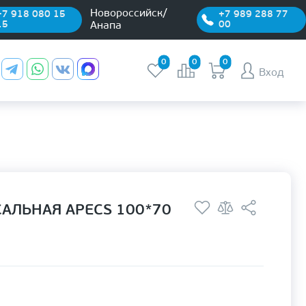
Новороссийск/
+7 918 080 15
+7 989 288 77
15
00
Анапа
0
0
0
Вход
АЛЬНАЯ APECS 100*70