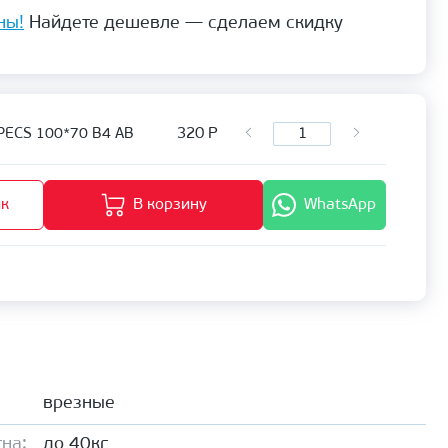
ны!
Найдете дешевле — сделаем скидку
320
Р
APECS 100*70 В4 АВ
ик
В корзину
WhatsApp
врезные
на:
до 40кг