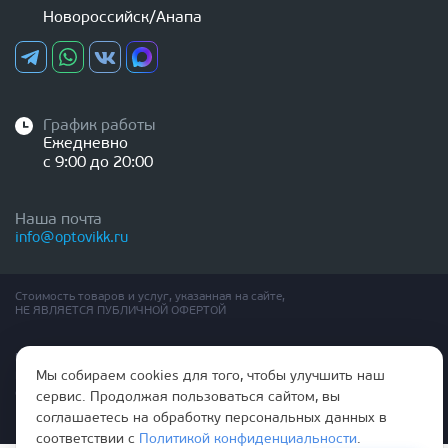
Новороссийск/Анапа
График работы
Ежедневно
с 9:00 до 20:00
Наша почта
info@optovikk.ru
Стоимость товаров и услуг, указанная на сайте,
НЕ ЯВЛЯЕТСЯ ПУБЛИЧНОЙ ОФЕРТОЙ
Правила эксплутации входных и межкомнатных дверей
Мы собираем cookies для того, чтобы улучшить наш
Политика обработки персональных данных
Согласие на обработку персональных данных
сервис. Продолжая пользоваться сайтом, вы
соглашаетесь на обработку персональных данных в
соответствии с
Политикой конфиденциальности
.