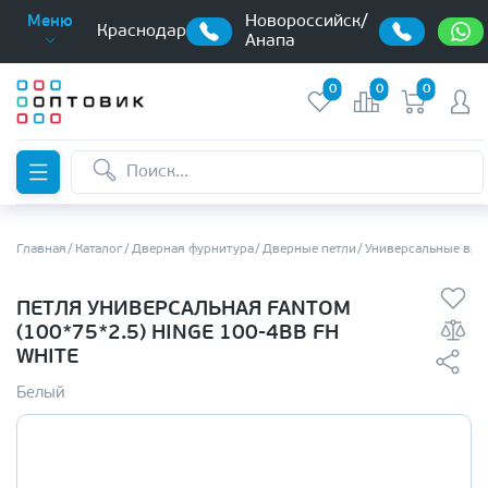
Новороссийск/
Меню
Краснодар
Анапа
0
0
0
Главная
Каталог
Дверная фурнитура
Дверные петли
Универсальные вре
ПЕТЛЯ УНИВЕРСАЛЬНАЯ FANTOM
(100*75*2.5) HINGE 100-4BB FH
WHITE
Белый