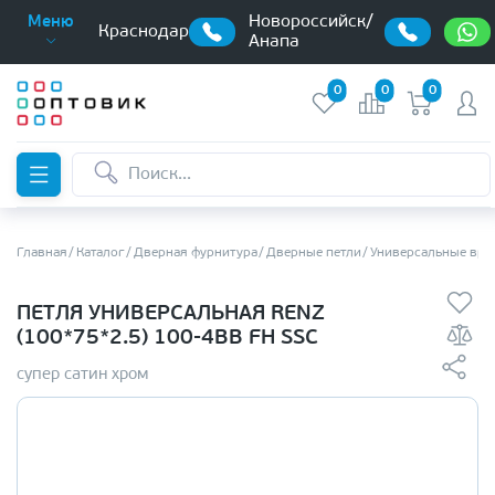
Новороссийск/
Меню
Краснодар
Анапа
0
0
0
Главная
Каталог
Дверная фурнитура
Дверные петли
Универсальные вре
ПЕТЛЯ УНИВЕРСАЛЬНАЯ RENZ
(100*75*2.5) 100-4BB FH SSC
супер сатин хром