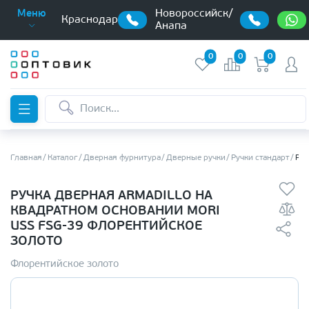
Новороссийск/
Меню
Краснодар
Анапа
0
0
0
Главная
Каталог
Дверная фурнитура
Дверные ручки
Ручки стандарт
Руч
РУЧКА ДВЕРНАЯ ARMADILLO НА
КВАДРАТНОМ ОСНОВАНИИ MORI
USS FSG-39 ФЛОРЕНТИЙСКОЕ
ЗОЛОТО
Флорентийское золото