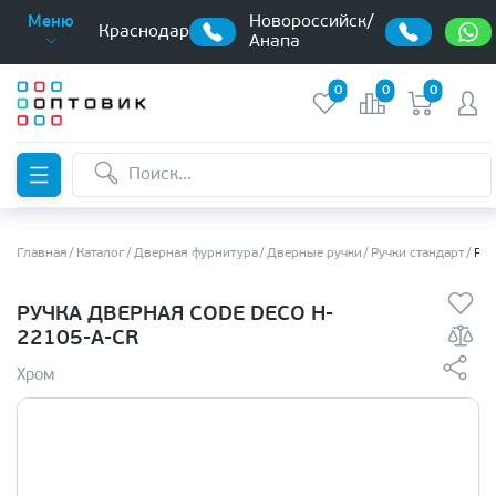
Новороссийск/
Меню
Краснодар
Анапа
0
0
0
Главная
Каталог
Дверная фурнитура
Дверные ручки
Ручки стандарт
Руч
РУЧКА ДВЕРНАЯ CODE DECO H-
22105-A-CR
Хром