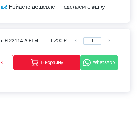
ны!
Найдете дешевле — сделаем скидку
1 200
Р
co H-22114-A-BLM
ик
В корзину
WhatsApp