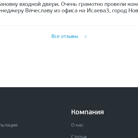
ановку входной двери. Очень грамотно провели кон
неджеру Вячеславу из офиса на Исаева3, город Нов
Все отзывы
Компания
льтация
О нас
Статьи