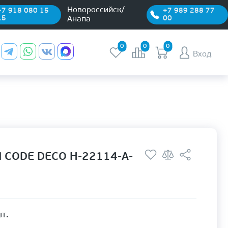
Новороссийск/
+7 918 080 15
+7 989 288 77
15
00
Анапа
0
0
0
Вход
 CODE DECO H-22114-A-
т.