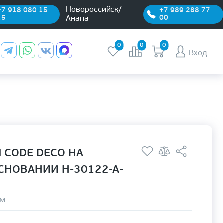
Новороссийск/
+7 918 080 15
+7 989 288 77
15
00
Анапа
0
0
0
Вход
 CODE DECO НА
СНОВАНИИ H-30122-A-
ом