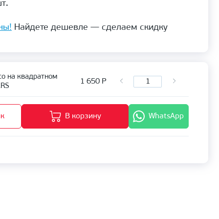
т.
ны!
Найдете дешевле — сделаем скидку
co на квадратном
1 650
Р
CRS
ик
В корзину
WhatsApp