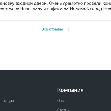
ановку входной двери. Очень грамотно провели кон
неджеру Вячеславу из офиса на Исаева3, город Нов
Все отзывы
Компания
льтация
О нас
Статьи