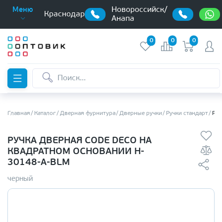
Новороссийск/
Меню
Краснодар
Анапа
0
0
0
Главная
Каталог
Дверная фурнитура
Дверные ручки
Ручки стандарт
Руч
РУЧКА ДВЕРНАЯ CODE DECO НА
КВАДРАТНОМ ОСНОВАНИИ H-
30148-A-BLM
черный