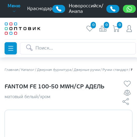
Новороссийск/
Меню
Краснодар
Анапа
0
0
0
Главная
Каталог
Дверная фурнитура
Дверные ручки
Ручки стандарт
FA
FANTOM FE 100-50 MWH/CP АДЕЛЬ
матовый белый/хром