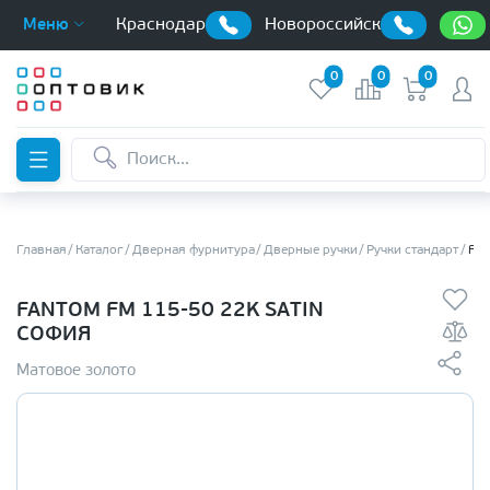
Краснодар
Новороссийск
Меню
0
0
0
Главная
Каталог
Дверная фурнитура
Дверные ручки
Ручки стандарт
FAN
FANTOM FM 115-50 22K SATIN
СОФИЯ
Матовое золото