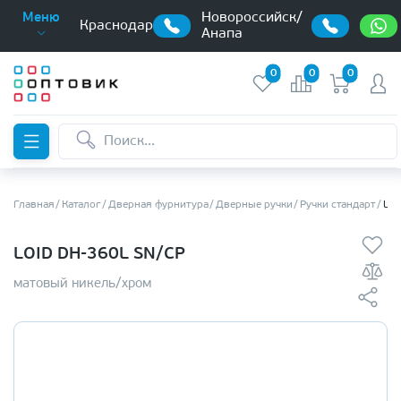
Новороссийск/
Меню
Краснодар
Анапа
0
0
0
Главная
Каталог
Дверная фурнитура
Дверные ручки
Ручки стандарт
LOI
LOID DH-360L SN/CP
матовый никель/хром