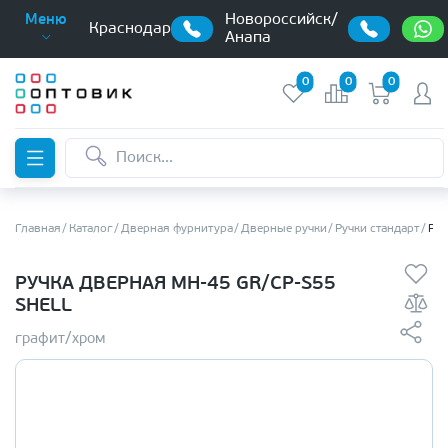
Новороссийск/
Меню
Краснодар
Анапа
0
0
0
Главная
Каталог
Дверная фурнитура
Дверные ручки
Ручки стандарт
Руч
РУЧКА ДВЕРНАЯ MH-45 GR/CP-S55
SHELL
графит/хром