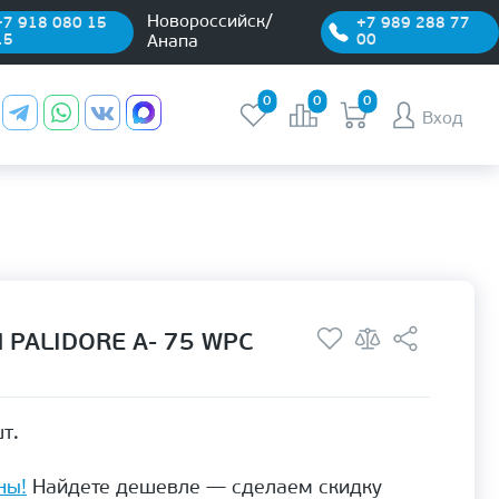
Новороссийск/
+7 918 080 15
+7 989 288 77
15
00
Анапа
0
0
0
Вход
 PALIDORE A- 75 WPC
т.
ны!
Найдете дешевле — сделаем скидку