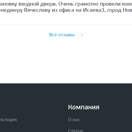
ановку входной двери. Очень грамотно провели кон
неджеру Вячеславу из офиса на Исаева3, город Нов
Все отзывы
Компания
льтация
О нас
Статьи