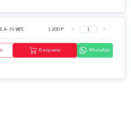
1 200
Р
E A- 75 WPC
ик
В корзину
WhatsApp