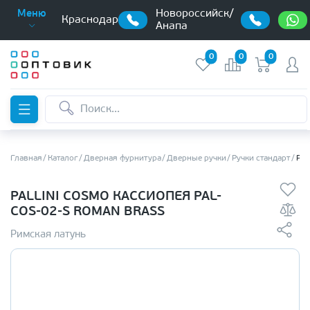
Новороссийск/
Меню
Краснодар
Анапа
0
0
0
Главная
Каталог
Дверная фурнитура
Дверные ручки
Ручки стандарт
Pal
PALLINI COSMO КАССИОПЕЯ PAL-
COS-02-S ROMAN BRASS
Римская латунь