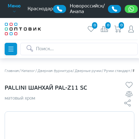
Новороссийск/
Меню
Краснодар
Анапа
0
0
0
Главная
Каталог
Дверная фурнитура
Дверные ручки
Ручки стандарт
Pal
PALLINI ШАНХАЙ PAL-Z11 SC
матовый хром