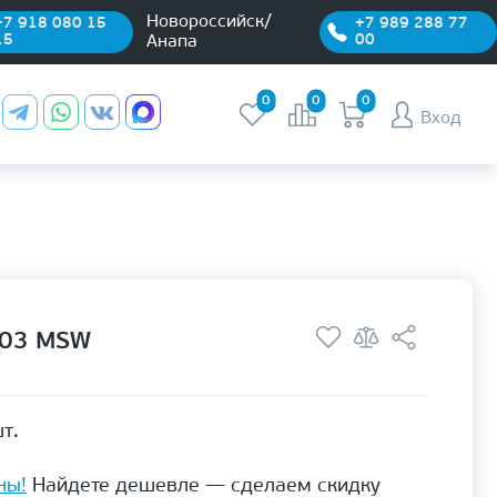
Новороссийск/
+7 918 080 15
+7 989 288 77
15
00
Анапа
0
0
0
Вход
-03 MSW
т.
ны!
Найдете дешевле — сделаем скидку