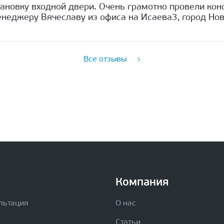
ановку входной двери. Очень грамотно провели кон
неджеру Вячеславу из офиса на Исаева3, город Нов
Все отзывы
Компания
льтация
О нас
Статьи