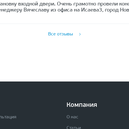
ановку входной двери. Очень грамотно провели кон
неджеру Вячеславу из офиса на Исаева3, город Нов
Все отзывы
Компания
льтация
О нас
Статьи