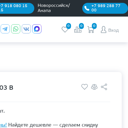
Новороссийск/
+7 918 080 15
+7 989 288 77
15
00
Анапа
0
0
0
Вход
03 B
т.
ны!
Найдете дешевле — сделаем скидку