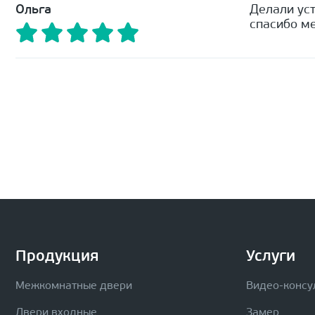
Ольга
Делали уст
спасибо ме
Продукция
Услуги
Межкомнатные двери
Видео-консу
Двери входные
Замер