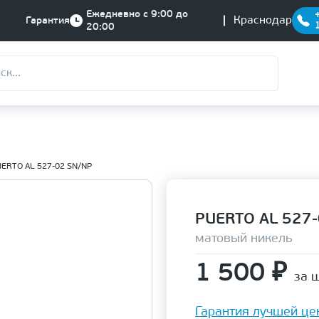
Ежедневно с 9:00 до
Краснодар
Гарантия
20:00
ERTО AL 527-02 SN/NP
PUERTО AL 527
матовый никель
1 500
₽
за ш
Гарантия лучшей це