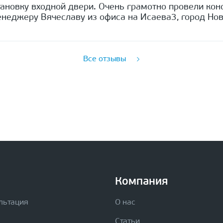
ановку входной двери. Очень грамотно провели кон
неджеру Вячеславу из офиса на Исаева3, город Нов
Все отзывы
Компания
льтация
О нас
Статьи