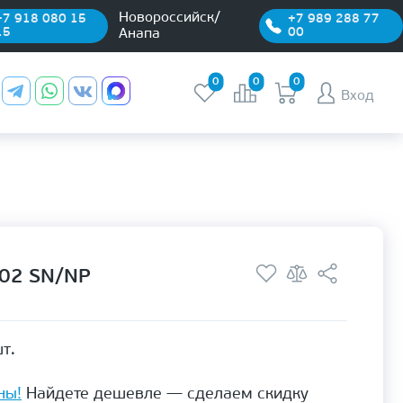
Новороссийск/
+7 918 080 15
+7 989 288 77
15
00
Анапа
0
0
0
Вход
-02 SN/NP
т.
ны!
Найдете дешевле — сделаем скидку