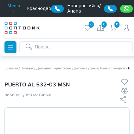
Новороссийск/
Меню
Краснодар
Анапа
0
0
0
Главная
Каталог
Дверная фурнитура
Дверные ручки
Ручки стандарт
PUE
PUERTO AL 532-03 MSN
никель супер матовый