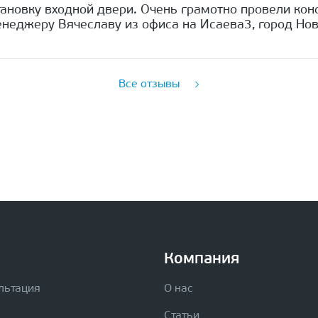
ановку входной двери. Очень грамотно провели кон
неджеру Вячеславу из офиса на Исаева3, город Нов
Все отзывы
Компания
льтация
О нас
Статьи