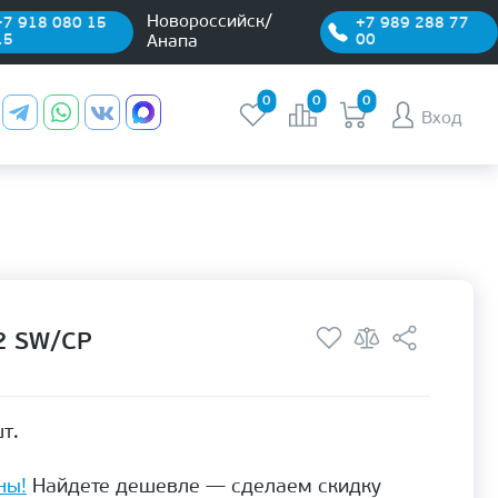
Новороссийск/
+7 918 080 15
+7 989 288 77
15
00
Анапа
0
0
0
Вход
2 SW/CP
т.
ны!
Найдете дешевле — сделаем скидку