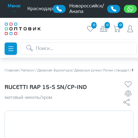
Новороссийск/
Меню
Краснодар
Анапа
0
0
0
Главная
Каталог
Дверная фурнитура
Дверные ручки
Ручки стандарт
RUC
RUCETTI RAP 15-S SN/CP-IND
матовый никель/хром