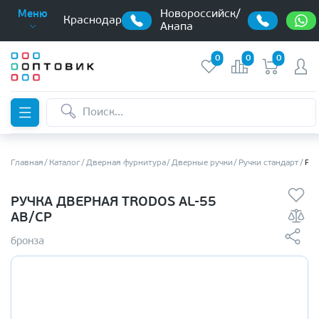
Новороссийск/
Меню
Краснодар
Анапа
0
0
0
Главная
Каталог
Дверная фурнитура
Дверные ручки
Ручки стандарт
Руч
РУЧКА ДВЕРНАЯ TRODOS AL-55
AB/CP
бронза